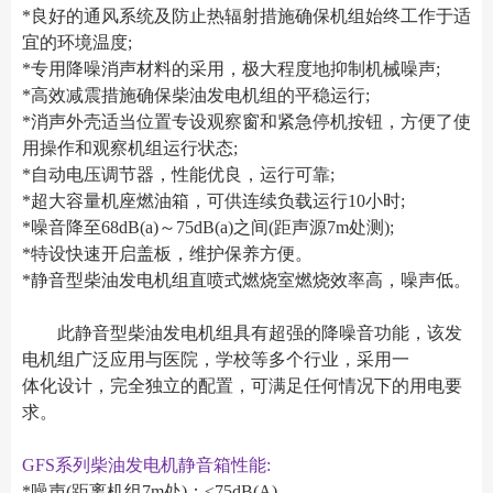
*良好的通风系统及防止热辐射措施确保机组始终工作于适
宜的环境温度;
*专用降噪消声材料的采用，极大程度地抑制机械噪声;
*高效减震措施确保柴油发电机组的平稳运行;
*消声外壳适当位置专设观察窗和紧急停机按钮，方便了使
用操作和观察机组运行状态;
*自动电压调节器，性能优良，运行可靠;
*超大容量机座燃油箱，可供连续负载运行10小时;
*噪音降至68dB(a)～75dB(a)之间(距声源7m处测);
*特设快速开启盖板，维护保养方便。
*静音型柴油发电机组直喷式燃烧室燃烧效率高，噪声低。
此静音型柴油发电机组具有超强的降噪音功能，该发
电机组广泛应用与医院，学校等多个行业，采用一
体化设计，完全独立的配置，可满足任何情况下的用电要
求。
GFS系列柴油发电机静音箱性能:
*噪声(距离机组7m处)：≤75dB(A)