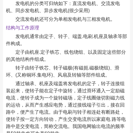
发电机的分类可归纳如下：直流发电机、交流发电
机、同步发电机、异步发电机(很少采用)
交流发电机还可分为单相发电机与三相发电机。
结构与工作原理
发电机通常由定子、转子、端盖.电刷.机座及轴承等部
件构成。
定子由机座.定子铁芯、线包绕组、以及固定这些部分
的其他结构件组成。
转子由转子铁芯、转子磁极(有磁扼.磁极绕组)、滑
环、(又称铜环.集电环)、风扇及转轴等部件组成。
通过轴承、机座及端盖将发电机的定子，转子连接组
装起来，使转子能在定子中旋转，通过滑环通入一定励磁
电流，使转子成为一个旋转磁场，定子线圈做切割磁力线
的运动，从而产生感应电势，通过接线端子引出，接在回
路中，便产生了电流。由于电刷与转子相连处有断路处，
使转子按一定方向转动，产生交变电流所以家庭电 路等电
路中是交变电流，简称交流电。我国电网输出电流的频率