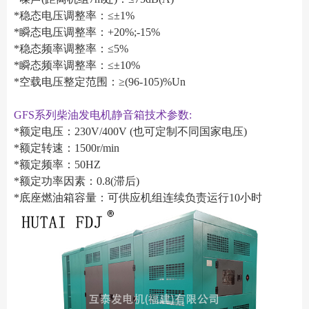
*稳态电压调整率：≤±1%
*瞬态电压调整率：+20%;-15%
*稳态频率调整率：≤5%
*瞬态频率调整率：≤±10%
*空载电压整定范围：≥(96-105)%Un
GFS系列柴油发电机静音箱技术参数:
*额定电压：230V/400V (也可定制不同国家电压)
*额定转速：1500r/min
*额定频率：50HZ
*额定功率因素：0.8(滞后)
*底座燃油箱容量：可供应机组连续负责运行10小时