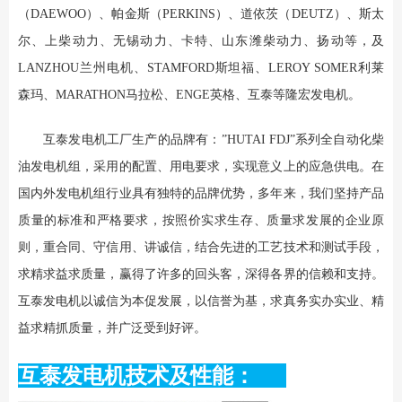
（DAEWOO）、帕金斯（PERKINS）、道依茨（DEUTZ）、斯太
尔、上柴动力、无锡动力、卡特、山东潍柴动力、扬动等，及
LANZHOU兰州电机、STAMFORD斯坦福、LEROY SOMER利莱
森玛、MARATHON马拉松、ENGE英格、互泰等隆宏发电机。
互泰发电机工厂生产的品牌有：”HUTAI FDJ”系列全自动化柴
油发电机组，采用的配置、用电要求，实现意义上的应急供电。在
国内外发电机组行业具有独特的品牌优势，多年来，我们坚持产品
质量的标准和严格要求，按照价实求生存、质量求发展的企业原
则，重合同、守信用、讲诚信，结合先进的工艺技术和测试手段，
求精求益求质量，赢得了许多的回头客，深得各界的信赖和支持。
互泰发电机以诚信为本促发展，以信誉为基，求真务实办实业、精
益求精抓质量，并广泛受到好评。
互泰发电机技术及性能：