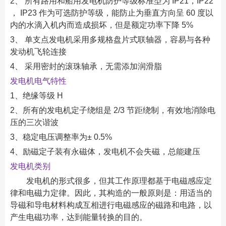
2、 所有路用和船用发电机防护等级标准型为 IP21，IP22
， IP23 作为可选防护等级，能防止为垂直方向呈 60 度以
内的水滴入机内而造成损坏，但是额定功率下降 5%
3、 单支点发电机采用多规格盘片式联轴器，容易与各种
发动机飞轮连接
4、 采用密封的滚珠轴承，无需添加润滑脂
发电机电气特性
1、绝缘等级 H
2、所有的发电机定子绕组是 2/3 节距绕制，有效地消除电
压的三次谐波
3、稳定电压调整率为± 0.5%
4、励磁定子装有永磁体，发电机不会失磁，总能建压
发电机类别
发电机的形式很多，但其工作原理都基于电磁感应定
律和电磁力定律。因此，其构造的一般原则是：用适当的
导磁和导电材料构成互相进行电磁感应的磁路和电路，以
产生电磁功率，达到能量转换的目的。