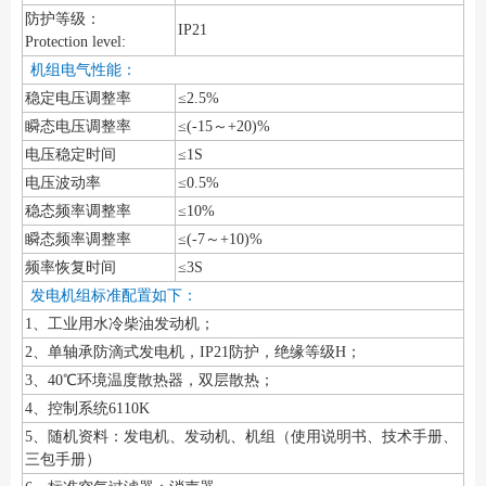
防护等级：
IP21
Protection level:
机组电气性能：
稳定电压调整率
≤2.5%
瞬态电压调整率
≤(-15～+20)%
电压稳定时间
≤1S
电压波动率
≤0.5%
稳态频率调整率
≤10%
瞬态频率调整率
≤(-7～+10)%
频率恢复时间
≤3S
发电机组标准配置如下：
1、工业用水冷柴油发动机；
2、单轴承防滴式发电机，IP21防护，绝缘等级H；
3、40℃环境温度散热器，双层散热；
4、控制系统6110K
5、随机资料：发电机、发动机、机组（使用说明书、技术手册、
三包手册）