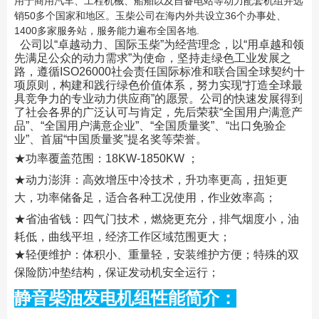
用于商用汽车、工程机械、船舶以及自备电站等动力配套机组并远
销50多个国家和地区。玉柴公司在
海内外共设立36个办事处、
1400多家服务站，服务能力遍布全国各地.
公司以“卓越动力、国际玉柴”为经营理念，以“用卓越和领
先满足公众的动力需求”为使命，坚持走绿
色工业发展之
路，遵循ISO26000社会责任国际标准和联合国全球契约十
项原则，构建和践行绿色价值体系，
努力实现“打造全球最
具竞争力的专业动力供应商”的愿景。公司的快速发展得到
了社会各界的广泛认可与
肯定，先后荣获“全国用户满意产
品”、“全国用户满意企业”、“全国质量奖”、“出口免验企
业”、首
届“中国质量奖”提名奖等荣誉。
★功率覆盖范围：18KW-1850KW ；
★动力澎湃：高效增压中冷技术，升功率更高，扭矩更
大，功率储备足，适合各种工况使用，作业效率高；
★省油省钱：四气门技术，燃烧更充分，排气烟度小，油
耗低，曲线平坦，经济工作区域范围更大；
★轻便维护：体积小、重量轻，安装维护方便；特殊的双
保险防冲垫结构，保证发动机安全运行；
静音柴油发电机组性能简介：