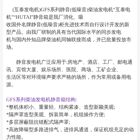
(互泰发电机)GFS系列静音(低噪音)柴油发电机“互泰电
机”“HUTAI”静音箱是我厂消化、吸
收国外名牌静音(低噪音)柜先进技术而自行设计开发的新
型产品。由我厂研制的具有当代国际水平的同步发电
机与国内外知品牌柴油机同轴联接而成，并已批量投放市
场。
静音发电机广泛应用于:房地产、酒店、工厂、邮电通
讯、宾馆大厦、娱乐场所、医院、商场、工矿企业、
生活区等对环境噪声要求严格的场所，作为常用或备用电
源。
GFS系列柴油发电机静音箱结构:
*整机体积小、重量轻、结构紧凑、造型新颖美观;
*隔声罩造型美观、拆装简单，机组操作方便;
*多层屏蔽阻抗错配式隔声罩;
*高效降噪型多路进排气，进排风通道，保证机组充足的动
力性能。