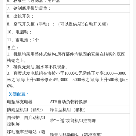
6、标准空气过滤器；消声器
7、钢制底座带防震垫；
8、出线开关；
8、空气开关柜（手动）；（可以提供ATS自动开关柜）
10、电启动；
11、蓄电池；2个
备注：
1、机组均采用整体式结构,所有部件均稳固的安装在结实的底座
槽钢之上。
2、确保无漏油,漏水等不良现象。
3、直喷式发电机组在海拔小于1000米,无需修正功率;1000—3000
米之间,每上升500米修正4%,3000—5000米之间,每上升500米,修正
6%。
另选配置：
电瓶浮充电器
ATS自动负载转换屏
防雨型机组（箱柜）
静音型机组（箱柜）
自保护、自启动机组
带“三遥”功能机组控制屏
控制屏
移动拖车型电站（箱
静音型移动电站（箱柜拖车）