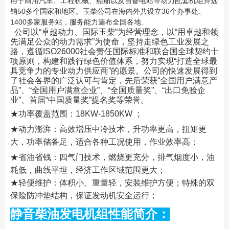
用于商用汽车、工程机械、船舶以及自备电站等动力配套机组并远
销50多个国家和地区。玉柴公司在
海内外共设立36个办事处、
1400多家服务站，服务能力遍布全国各地.
公司以“卓越动力、国际玉柴”为经营理念，以“用卓越和领
先满足公众的动力需求”为使命，坚持走绿
色工业发展之
路，遵循ISO26000社会责任国际标准和联合国全球契约十
项原则，构建和践行绿色价值体系，
努力实现“打造全球最
具竞争力的专业动力供应商”的愿景。公司的快速发展得到
了社会各界的广泛认可与
肯定，先后荣获“全国用户满意产
品”、“全国用户满意企业”、“全国质量奖”、“出口免验企
业”、首
届“中国质量奖”提名奖等荣誉。
★功率覆盖范围：18KW-1850KW ；
★动力澎湃：高效增压中冷技术，升功率更高，扭矩更
大，功率储备足，适合各种工况使用，作业效率高；
★省油省钱：四气门技术，燃烧更充分，排气烟度小，油
耗低，曲线平坦，经济工作区域范围更大；
★轻便维护：体积小、重量轻，安装维护方便；特殊的双
保险防冲垫结构，保证发动机安全运行；
静音柴油发电机组性能简介：