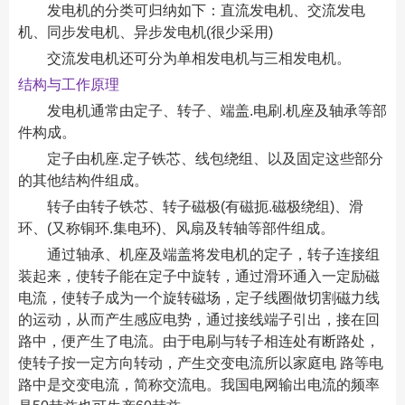
发电机的分类可归纳如下：直流发电机、交流发电
机、同步发电机、异步发电机(很少采用)
交流发电机还可分为单相发电机与三相发电机。
结构与工作原理
发电机通常由定子、转子、端盖.电刷.机座及轴承等部
件构成。
定子由机座.定子铁芯、线包绕组、以及固定这些部分
的其他结构件组成。
转子由转子铁芯、转子磁极(有磁扼.磁极绕组)、滑
环、(又称铜环.集电环)、风扇及转轴等部件组成。
通过轴承、机座及端盖将发电机的定子，转子连接组
装起来，使转子能在定子中旋转，通过滑环通入一定励磁
电流，使转子成为一个旋转磁场，定子线圈做切割磁力线
的运动，从而产生感应电势，通过接线端子引出，接在回
路中，便产生了电流。由于电刷与转子相连处有断路处，
使转子按一定方向转动，产生交变电流所以家庭电 路等电
路中是交变电流，简称交流电。我国电网输出电流的频率