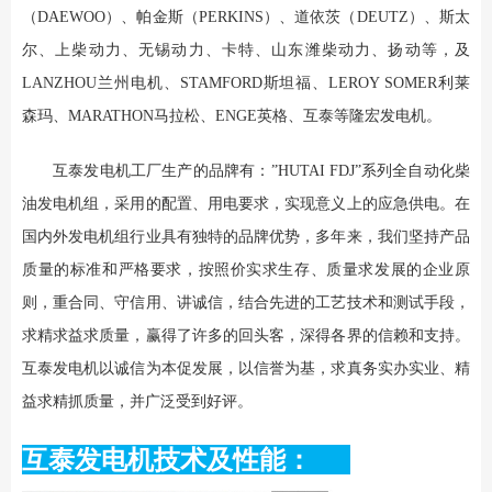
（DAEWOO）、帕金斯（PERKINS）、道依茨（DEUTZ）、斯太
尔、上柴动力、无锡动力、卡特、山东潍柴动力、扬动等，及
LANZHOU兰州电机、STAMFORD斯坦福、LEROY SOMER利莱
森玛、MARATHON马拉松、ENGE英格、互泰等隆宏发电机。
互泰发电机工厂生产的品牌有：”HUTAI FDJ”系列全自动化柴
油发电机组，采用的配置、用电要求，实现意义上的应急供电。在
国内外发电机组行业具有独特的品牌优势，多年来，我们坚持产品
质量的标准和严格要求，按照价实求生存、质量求发展的企业原
则，重合同、守信用、讲诚信，结合先进的工艺技术和测试手段，
求精求益求质量，赢得了许多的回头客，深得各界的信赖和支持。
互泰发电机以诚信为本促发展，以信誉为基，求真务实办实业、精
益求精抓质量，并广泛受到好评。
互泰发电机技术及性能：