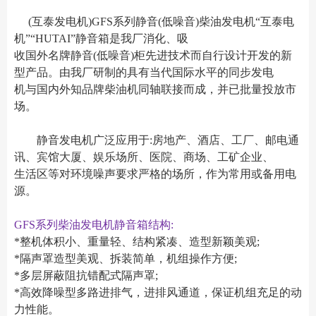
(互泰发电机)GFS系列静音(低噪音)柴油发电机“互泰电
机”“HUTAI”静音箱是我厂消化、吸
收国外名牌静音(低噪音)柜先进技术而自行设计开发的新
型产品。由我厂研制的具有当代国际水平的同步发电
机与国内外知品牌柴油机同轴联接而成，并已批量投放市
场。
静音发电机广泛应用于:房地产、酒店、工厂、邮电通
讯、宾馆大厦、娱乐场所、医院、商场、工矿企业、
生活区等对环境噪声要求严格的场所，作为常用或备用电
源。
GFS系列柴油发电机静音箱结构:
*整机体积小、重量轻、结构紧凑、造型新颖美观;
*隔声罩造型美观、拆装简单，机组操作方便;
*多层屏蔽阻抗错配式隔声罩;
*高效降噪型多路进排气，进排风通道，保证机组充足的动
力性能。