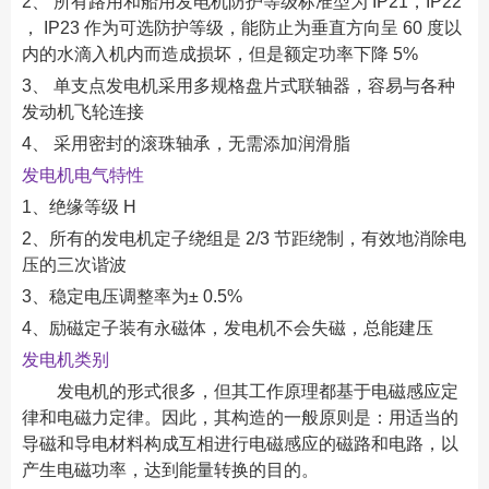
2、 所有路用和船用发电机防护等级标准型为 IP21，IP22
， IP23 作为可选防护等级，能防止为垂直方向呈 60 度以
内的水滴入机内而造成损坏，但是额定功率下降 5%
3、 单支点发电机采用多规格盘片式联轴器，容易与各种
发动机飞轮连接
4、 采用密封的滚珠轴承，无需添加润滑脂
发电机电气特性
1、绝缘等级 H
2、所有的发电机定子绕组是 2/3 节距绕制，有效地消除电
压的三次谐波
3、稳定电压调整率为± 0.5%
4、励磁定子装有永磁体，发电机不会失磁，总能建压
发电机类别
发电机的形式很多，但其工作原理都基于电磁感应定
律和电磁力定律。因此，其构造的一般原则是：用适当的
导磁和导电材料构成互相进行电磁感应的磁路和电路，以
产生电磁功率，达到能量转换的目的。