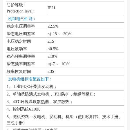
防护等级：
IP21
Protection level:
机组电气性能：
稳定电压调整率
≤2.5%
瞬态电压调整率
≤(-15～+20)%
电压稳定时间
≤1S
电压波动率
≤0.5%
稳态频率调整率
≤10%
瞬态频率调整率
≤(-7～+10)%
频率恢复时间
≤3S
发电机组标准配置如下：
1、工业用水冷柴油发动机；
2、单轴承防滴式发电机，IP21防护，绝缘等级H；
3、40℃环境温度散热器，双层散热；
4、控制系统6110K
5、随机资料：发电机、发动机、机组（使用说明书、技术手册、
三包手册）