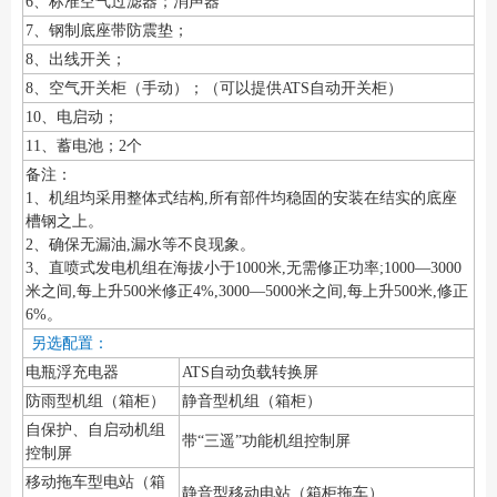
6、标准空气过滤器；消声器
7、钢制底座带防震垫；
8、出线开关；
8、空气开关柜（手动）；（可以提供ATS自动开关柜）
10、电启动；
11、蓄电池；2个
备注：
1、机组均采用整体式结构,所有部件均稳固的安装在结实的底座
槽钢之上。
2、确保无漏油,漏水等不良现象。
3、直喷式发电机组在海拔小于1000米,无需修正功率;1000—3000
米之间,每上升500米修正4%,3000—5000米之间,每上升500米,修正
6%。
另选配置：
电瓶浮充电器
ATS自动负载转换屏
防雨型机组（箱柜）
静音型机组（箱柜）
自保护、自启动机组
带“三遥”功能机组控制屏
控制屏
移动拖车型电站（箱
静音型移动电站（箱柜拖车）