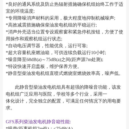
*良好的通风系统及防止热辐射措施确保机组始终工作于适
宜的环境温度;
*专用降噪消声材料的采用，极大程度地抑制机械噪声;
*高效减震措施确保柴油发电机组的平稳运行;
*消声外壳适当位置专设观察窗和紧急停机按钮，方便了使
用操作和观察机组运行状态;
*自动电压调节器，性能优良，运行可靠;
*超大容量机座燃油箱，可供连续负载运行10小时;
*噪音降至68dB(a)～75dB(a)之间(距声源7m处测);
*特设快速开启盖板，维护保养方便。
*静音型柴油发电机组直喷式燃烧室燃烧效率高，噪声低。
此静音型柴油发电机组具有超强的降噪音功能，该发
电机组广泛应用与医院，学校等多个行业，采用一
体化设计，完全独立的配置，可满足任何情况下的用电要
求。
GFS系列柴油发电机静音箱性能:
*噪声(距离机组7m处)：≤75dB(A)