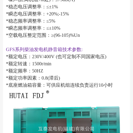
*稳态电压调整率：≤±1%
*瞬态电压调整率：+20%;-15%
*稳态频率调整率：≤5%
*瞬态频率调整率：≤±10%
*空载电压整定范围：≥(96-105)%Un
GFS系列柴油发电机静音箱技术参数:
*额定电压：230V/400V (也可定制不同国家电压)
*额定转速：1500r/min
*额定频率：50HZ
*额定功率因素：0.8(滞后)
*底座燃油箱容量：可供应机组连续负责运行10小时