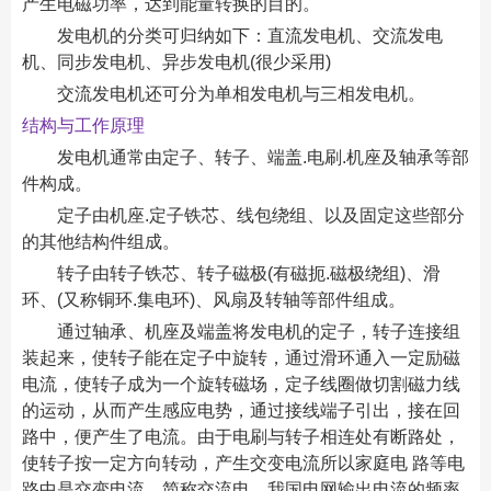
产生电磁功率，达到能量转换的目的。
发电机的分类可归纳如下：直流发电机、交流发电
机、同步发电机、异步发电机(很少采用)
交流发电机还可分为单相发电机与三相发电机。
结构与工作原理
发电机通常由定子、转子、端盖.电刷.机座及轴承等部
件构成。
定子由机座.定子铁芯、线包绕组、以及固定这些部分
的其他结构件组成。
转子由转子铁芯、转子磁极(有磁扼.磁极绕组)、滑
环、(又称铜环.集电环)、风扇及转轴等部件组成。
通过轴承、机座及端盖将发电机的定子，转子连接组
装起来，使转子能在定子中旋转，通过滑环通入一定励磁
电流，使转子成为一个旋转磁场，定子线圈做切割磁力线
的运动，从而产生感应电势，通过接线端子引出，接在回
路中，便产生了电流。由于电刷与转子相连处有断路处，
使转子按一定方向转动，产生交变电流所以家庭电 路等电
路中是交变电流，简称交流电。我国电网输出电流的频率