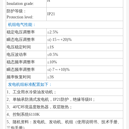
H
Insulation grade:
防护等级：
IP21
Protection level:
机组电气性能：
稳定电压调整率
≤2.5%
瞬态电压调整率
≤(-15～+20)%
电压稳定时间
≤1S
电压波动率
≤0.5%
稳态频率调整率
≤10%
瞬态频率调整率
≤(-7～+10)%
频率恢复时间
≤3S
发电机组标准配置如下：
1、工业用水冷柴油发动机；
2、单轴承防滴式发电机，IP21防护，绝缘等级H；
3、40℃环境温度散热器，双层散热；
4、控制系统6110K
5、随机资料：发电机、发动机、机组（使用说明书、技术手册、
三包手册）