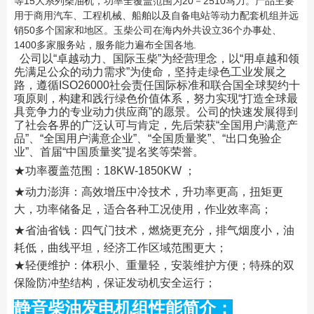
等15大系列柴油机，功率全覆盖范围为20－2510马力。产
品主要
用于商用汽车、工程机械、船舶以及自备电站等动力配套机组并远
销50多个国家和地区。玉柴公司在
海内外共设立36个办事处、
1400多家服务站，服务能力遍布全国各地.
公司以“卓越动力、国际玉柴”为经营理念，以“用卓越和领
先满足公众的动力需求”为使命，坚持走绿
色工业发展之
路，遵循ISO26000社会责任国际标准和联合国全球契约十
项原则，构建和践行绿色价值体系，
努力实现“打造全球最
具竞争力的专业动力供应商”的愿景。公司的快速发展得到
了社会各界的广泛认可与
肯定，先后荣获“全国用户满意产
品”、“全国用户满意企业”、“全国质量奖”、“出口免验企
业”、首
届“中国质量奖”提名奖等荣誉。
★功率覆盖范围：18KW-1850KW ；
★动力澎湃：高效增压中冷技术，升功率更高，扭矩更
大，功率储备足，适合各种工况使用，作业效率高；
★省油省钱：四气门技术，燃烧更充分，排气烟度小，油
耗低，曲线平坦，经济工作区域范围更大；
★轻便维护：体积小、重量轻，安装维护方便；特殊的双
保险防冲垫结构，保证发动机安全运行；
静音柴油发电机组性能简介：