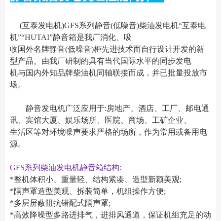
(互泰发电机)GFS系列静音(低噪音)柴油发电机“互泰电
机”“HUTAI”静音箱是我厂消化、吸
收国外名牌静音(低噪音)柜先进技术而自行设计开发的新
型产品。由我厂研制的具有当代国际水平的同步发电
机与国内外知品牌柴油机同轴联接而成，并已批量投放市
场。
静音发电机广泛应用于:房地产、酒店、工厂、邮电通
讯、宾馆大厦、娱乐场所、医院、商场、工矿企业、
生活区等对环境噪声要求严格的场所，作为常用或备用电
源。
GFS系列柴油发电机静音箱结构:
*整机体积小、重量轻、结构紧凑、造型新颖美观;
*隔声罩造型美观、拆装简单，机组操作方便;
*多层屏蔽阻抗错配式隔声罩;
*高效降噪型多路进排气，进排风通道，保证机组充足的动