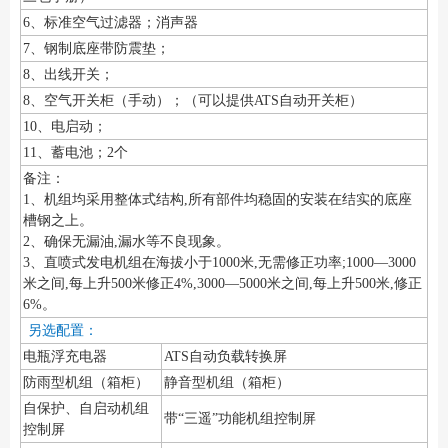
6、标准空气过滤器；消声器
7、钢制底座带防震垫；
8、出线开关；
8、空气开关柜（手动）；（可以提供ATS自动开关柜）
10、电启动；
11、蓄电池；2个
备注：
1、机组均采用整体式结构,所有部件均稳固的安装在结实的底座
槽钢之上。
2、确保无漏油,漏水等不良现象。
3、直喷式发电机组在海拔小于1000米,无需修正功率;1000—3000
米之间,每上升500米修正4%,3000—5000米之间,每上升500米,修正
6%。
另选配置：
电瓶浮充电器
ATS自动负载转换屏
防雨型机组（箱柜）
静音型机组（箱柜）
自保护、自启动机组
带“三遥”功能机组控制屏
控制屏