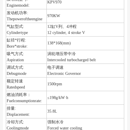
KPV970
Enginemodel:
发动机功率:
970KW
Thepoweroftheengine
气缸型式:
12缸V列、4冲程
Cylindertype
12 cylinder, 4 stroke V
缸径*行程:
138*168(mm)
Bore*stroke:
吸气方式:
涡轮增压带中冷
Aspiration
Intercooled turbocharged belt
调试方式:
电子调速
Debugmode
Electronic Governor
额定转速
1500rpm
Ratedspeed
燃油消耗率：
≤198g/kW·h
Fuelconsumptionrate:
排量:
35.8L
Displacement:
冷却方式:
强制水冷
Coolingmode
Forced water cooling