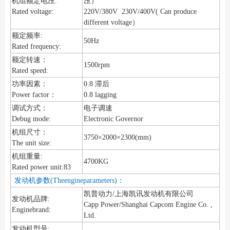
机组额定电压:
压）
Rated voltage:
220V/380V 230V/400V( Can produce
different voltage）
额定频率:
50Hz
Rated frequency:
额定转速：
1500rpm
Rated speed:
功率因素：
0.8 滞后
Power factor：
0.8 lagging
调试方式：
电子调速
Debug mode:
Electronic Governor
机组尺寸：
3750×2000×2300(mm)
The unit size:
机组重量:
4700KG
Rated power unit:83
发动机参数(Theengineparameters)：
凯普动力/上海凯讯发动机有限公司
发动机品牌:
Capp Power/Shanghai Capcom Engine Co. ,
Enginebrand:
Ltd.
发动机型号: