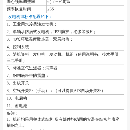
瞬态频率调整率
≤(-7～+10)%
频率恢复时间
≤3S
发电机组标准配置如下：
1、工业用水冷柴油发动机；
2、单轴承防滴式发电机，IP21防护，绝缘等级H；
3、40℃环境温度散热器，双层散热；
4、控制系统
5、随机资料：发电机、发动机、机组（使用说明书、技术手册、
三包手册）
6、标准空气过滤器；消声器
7、钢制底座带防震垫；
8、出线开关；
8、空气开关柜（手动）；（可以提供ATS自动开关柜）
10、电启动；
11、蓄电池；
备注：
1、机组均采用整体式结构,所有部件均稳固的安装在结实的底座
槽钢之上。