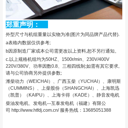
郑重声明：
外型尺寸与机组重量以实物为准(图片为同品牌产品代替).
a表格内数据仅供参考;
b因原制造厂家或本公司需更改以上资料,恕不另行通知。
c.以上规格机组均为50HZ、1500r/min、230V/400V
220V/380V、功率因数0.8、三相四线制;如需有其它要求,
请与公司协商另外提供参数;
潍柴动力（WEICHAI）、广西玉柴（YUCHAI）、康明斯
（CUMMINS）、上柴股份（SHANGCHAI）、上海凯迅
（凯普）（KAIPU）、上海卡得（KADE）、静音发电机
柴油发电机、发电机---互泰发电机（福建）有限公
司
http://www.htfdj.com.cn/
服务热线：13685051388