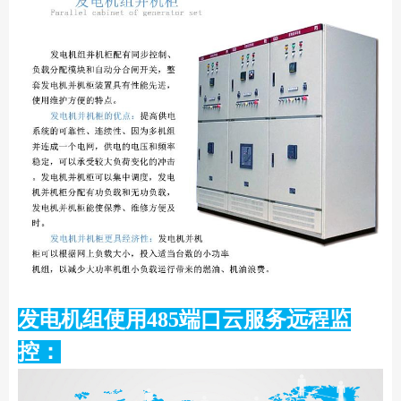
发电机组使用485端口云服务远程监
控：