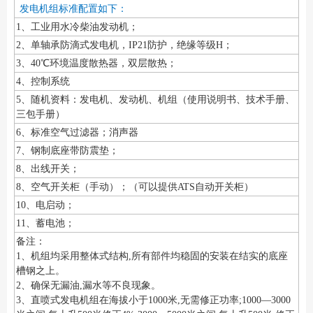
发电机组标准配置如下：
1、工业用水冷柴油发动机；
2、单轴承防滴式发电机，IP21防护，绝缘等级H；
3、40℃环境温度散热器，双层散热；
4、控制系统
5、随机资料：发电机、发动机、机组（使用说明书、技术手册、
三包手册）
6、标准空气过滤器；消声器
7、钢制底座带防震垫；
8、出线开关；
8、空气开关柜（手动）；（可以提供ATS自动开关柜）
10、电启动；
11、蓄电池；
备注：
1、机组均采用整体式结构,所有部件均稳固的安装在结实的底座
槽钢之上。
2、确保无漏油,漏水等不良现象。
3、直喷式发电机组在海拔小于1000米,无需修正功率;1000—3000