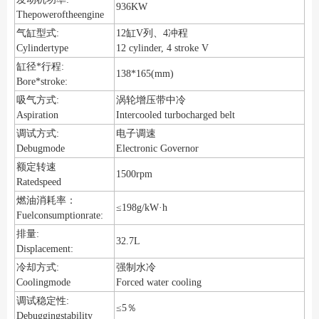
936KW
Thepoweroftheengine
气缸型式:
12缸V列、4冲程
Cylindertype
12 cylinder, 4 stroke V
缸径*行程:
138*165(mm)
Bore*stroke:
吸气方式:
涡轮增压带中冷
Aspiration
Intercooled turbocharged belt
调试方式:
电子调速
Debugmode
Electronic Governor
额定转速
1500rpm
Ratedspeed
燃油消耗率：
≤198g/kW·h
Fuelconsumptionrate:
排量:
32.7L
Displacement:
冷却方式:
强制水冷
Coolingmode
Forced water cooling
调试稳定性:
≤5％
Debuggingstability