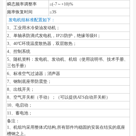
瞬态频率调整率
≤(-7～+10)%
频率恢复时间
≤3S
发电机组标准配置如下：
1、工业用水冷柴油发动机；
2、单轴承防滴式发电机，IP21防护，绝缘等级H；
3、40℃环境温度散热器，双层散热；
4、控制系统
5、随机资料：发电机、发动机、机组（使用说明书、技术手册、
三包手册）
6、标准空气过滤器；消声器
7、钢制底座带防震垫；
8、出线开关；
8、空气开关柜（手动）；（可以提供ATS自动开关柜）
10、电启动；
11、蓄电池；
备注：
1、机组均采用整体式结构,所有部件均稳固的安装在结实的底座
槽钢之上。