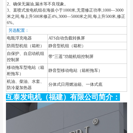
2、确保无漏油,漏水等不良现象。
3、直喷式发电机组在海拔小于1000米,无需修正功率;1000—3000
米之间,每上升500米修正4%,3000—5000米之间,每上升500米,修正
6%。
另选配置：
电瓶浮充电器
ATS自动负载转换屏
防雨型机组（箱柜）
静音型机组（箱柜）
自保护、自启动机组
带“三遥”功能机组控制屏
控制屏
移动拖车型电站（箱
静音型移动电站（箱柜拖车）
柜拖车）
机油、柴油、水套、
分体式日用燃油箱、一体式底
防冷凝加热器
互泰发电机（福建）有限公司简介：