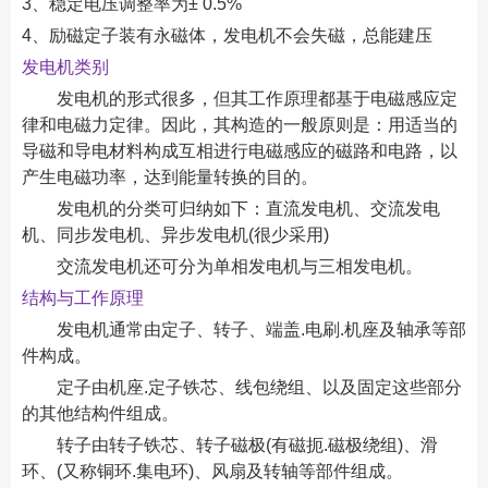
3、稳定电压调整率为± 0.5%
4、励磁定子装有永磁体，发电机不会失磁，总能建压
发电机类别
发电机的形式很多，但其工作原理都基于电磁感应定
律和电磁力定律。因此，其构造的一般原则是：用适当的
导磁和导电材料构成互相进行电磁感应的磁路和电路，以
产生电磁功率，达到能量转换的目的。
发电机的分类可归纳如下：直流发电机、交流发电
机、同步发电机、异步发电机(很少采用)
交流发电机还可分为单相发电机与三相发电机。
结构与工作原理
发电机通常由定子、转子、端盖.电刷.机座及轴承等部
件构成。
定子由机座.定子铁芯、线包绕组、以及固定这些部分
的其他结构件组成。
转子由转子铁芯、转子磁极(有磁扼.磁极绕组)、滑
环、(又称铜环.集电环)、风扇及转轴等部件组成。