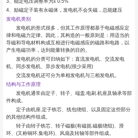
3、稳定电压调整率为± 0.5%
4、励磁定子装有永磁体，发电机不会失磁，总能建压
发电机类别
发电机的形式很多，但其工作原理都基于电磁感应定
律和电磁力定律。因此，其构造的一般原则是：用适当的
导磁和导电材料构成互相进行电磁感应的磁路和电路，以
产生电磁功率，达到能量转换的目的。
发电机的分类可归纳如下：直流发电机、交流发电
机、同步发电机、异步发电机(很少采用)
交流发电机还可分为单相发电机与三相发电机。
结构与工作原理
发电机通常由定子、转子、端盖.电刷.机座及轴承等部
件构成。
定子由机座.定子铁芯、线包绕组、以及固定这些部分
的其他结构件组成。
转子由转子铁芯、转子磁极(有磁扼.磁极绕组)、滑
环、(又称铜环.集电环)、风扇及转轴等部件组成。