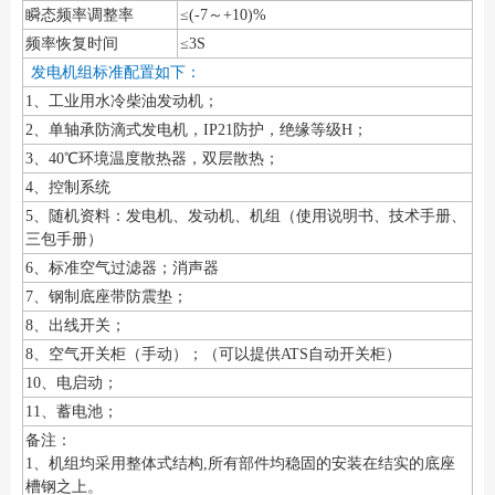
瞬态频率调整率
≤(-7～+10)%
频率恢复时间
≤3S
发电机组标准配置如下：
1、工业用水冷柴油发动机；
2、单轴承防滴式发电机，IP21防护，绝缘等级H；
3、40℃环境温度散热器，双层散热；
4、控制系统
5、随机资料：发电机、发动机、机组（使用说明书、技术手册、
三包手册）
6、标准空气过滤器；消声器
7、钢制底座带防震垫；
8、出线开关；
8、空气开关柜（手动）；（可以提供ATS自动开关柜）
10、电启动；
11、蓄电池；
备注：
1、机组均采用整体式结构,所有部件均稳固的安装在结实的底座
槽钢之上。