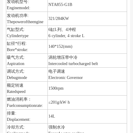
发动机型号:
NTA855-G1B
Enginemodel:
发动机功率:
321/284KW
Thepoweroftheengine
气缸型式:
6缸L列、4冲程
Cylindertype
6 cylinder, 4 stroke L
缸径*行程:
140*152(mm)
Bore*stroke:
涡轮增压带中冷
吸气方式:
Aspiration
Intercooled turbocharged belt
调试方式:
电子调速
Debugmode
Electronic Governor
额定转速
1500rpm
Ratedspeed
燃油消耗率：
≤201g/kW·h
Fuelconsumptionrate:
排量:
14L
Displacement:
冷却方式:
强制水冷