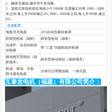
2、确保无漏油,漏水等不良现象。
3、直喷式发电机组在海拔小于1000米,无需修正功率;1000—3000
米之间,每上升500米修正4%,3000—5000米之间,每上升500米,修正
6%。
另选配置：
电瓶浮充电器
ATS自动负载转换屏
防雨型机组（箱柜）
静音型机组（箱柜）
自保护、自启动机组
带“三遥”功能机组控制屏
控制屏
移动拖车型电站（箱
静音型移动电站（箱柜拖车）
柜拖车）
机油、柴油、水套、
分体式日用燃油箱、一体式底
防冷凝加热器
互泰发电机（福建）有限公司简介：