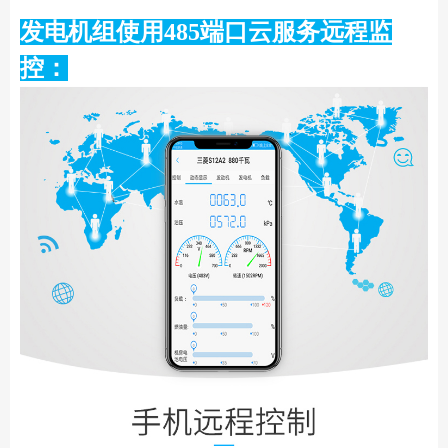
发电机组使用485端口云服务远程监
控：