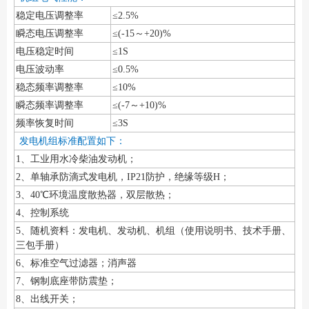
稳定电压调整率
≤2.5%
瞬态电压调整率
≤(-15～+20)%
电压稳定时间
≤1S
电压波动率
≤0.5%
稳态频率调整率
≤10%
瞬态频率调整率
≤(-7～+10)%
频率恢复时间
≤3S
发电机组标准配置如下：
1、工业用水冷柴油发动机；
2、单轴承防滴式发电机，IP21防护，绝缘等级H；
3、40℃环境温度散热器，双层散热；
4、控制系统
5、随机资料：发电机、发动机、机组（使用说明书、技术手册、
三包手册）
6、标准空气过滤器；消声器
7、钢制底座带防震垫；
8、出线开关；