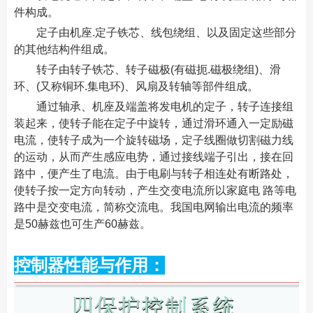
件构成。
定子由机座.定子铁芯、线包绕组、以及固定这些部分
的其他结构件组成。
转子由转子铁芯、转子磁极(有磁扼.磁极绕组)、滑
环、(又称铜环.集电环)、风扇及转轴等部件组成。
通过轴承、机座及端盖将发电机的定子，转子连接组
装起来，使转子能在定子中旋转，通过滑环通入一定励磁
电流，使转子成为一个旋转磁场，定子线圈做切割磁力线
的运动，从而产生感应电势，通过接线端子引出，接在回
路中，便产生了电流。由于电刷与转子相连处有断路处，
使转子按一定方向转动，产生交变电流所以家庭电 路等电
路中是交变电流，简称交流电。我国电网输出电流的频率
是50赫兹也可生产60赫兹。
控制器性能与作用：