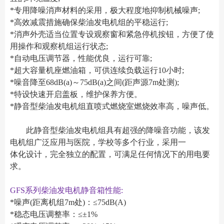
*专用降噪消声材料的采用，极大程度地抑制机械噪声;
*高效减震措施确保柴油发电机组的平稳运行;
*消声外壳适当位置专设观察窗和紧急停机按钮，方便了使
用操作和观察机组运行状态;
*自动电压调节器，性能优良，运行可靠;
*超大容量机座燃油箱，可供连续负载运行10小时;
*噪音降至68dB(a)～75dB(a)之间(距声源7m处测);
*特设快速开启盖板，维护保养方便。
*静音型柴油发电机组直喷式燃烧室燃烧效率高，噪声低。
此静音型柴油发电机组具有超强的降噪音功能，该发
电机组广泛应用与医院，学校等多个行业，采用一
体化设计，完全独立的配置，可满足任何情况下的用电要
求。
GFS系列柴油发电机静音箱性能:
*噪声(距离机组7m处)：≤75dB(A)
*稳态电压调整率：≤±1%