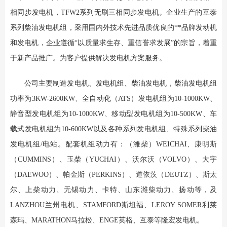
相同步发电机，TFW2系列无刷三相同步发电机。企业生产的互泰
系列柴油发电机组，采用国内外技术先进品质优良的**品牌发动机
和发电机，企业遵循“以质量求生存、重信誉求发展”的宗旨，着重
于新产品推广。为客户提供解决发电机方案服务。
公司主要制造发电机、发电机组、柴油发电机，柴油发电机组
功率为3KW-2600KW、全自动化（ATS）发电机组为10-1000KW、
静音型发电机组为10-1000KW、移动型发电机组为10-500KW、车
载式发电机组为10-600KW以及各种系列发电机组、特殊系列柴油
发电机组/电站。配套机组动力有：（潍柴）WEICHAI、康明斯
（CUMMINS）、玉柴（YUCHAI）、沃尔沃（VOLVO）、大宇
（DAEWOO）、帕金斯（PERKINS）、道依茨（DEUTZ）、斯太
尔、上柴动力、无锡动力、卡特、山东潍柴动力、扬动等，及
LANZHOU兰州电机、STAMFORD斯坦福、LEROY SOMER利莱
森玛、MARATHON马拉松、ENGE英格、互泰等隆宏发电机。