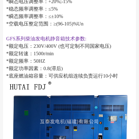
*瞬态电压调整率：+20%;-15%
*稳态频率调整率：≤5%
*瞬态频率调整率：≤±10%
*空载电压整定范围：≥(96-105)%Un
GFS系列柴油发电机静音箱技术参数:
*额定电压：230V/400V (也可定制不同国家电压)
*额定转速：1500r/min
*额定频率：50HZ
*额定功率因素：0.8(滞后)
*底座燃油箱容量：可供应机组连续负责运行10小时