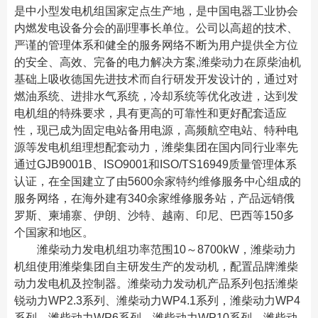
是中小型发电机组国家定点生产地，是中国电器工业协会
内燃发电设备分会的副理事长单位。公司以高超的技术、
严谨的管理体系和健全的服务网络不断为用户提供全方位
的安全、高效、完备的电力解决方案,潍柴动力在原柴油机
基础上吸收德国先进技术而自行研发开发设计的，通过对
燃油系统、进排水气系统，冷却系统等优化改进，达到发
电机组的特殊要求，具有更高的可靠性和更好配套适应
性，现已成为固定电站备用电源，高频航空电站、特种电
源等发电机组理想配套动力，潍柴集团在国内同行业率先
通过GJB9001B、ISO9001和ISO/TS16949质量管理体系
认证，在全国建立了由5600余家特约维修服务中心组成的
服务网络，在海外建有340余家维修服务站，产品远销俄
罗斯、柬埔寨、伊朗、沙特、越南、印尼、巴西等150多
个国家和地区。
潍柴动力发电机组功率范围10～8700kW，潍柴动力
机组使用潍柴集团自主研发生产的发动机，配置品牌潍柴
动力发电机及控制器。潍柴动力发动机产品系列包括潍柴
锐动力WP2.3系列、潍柴动力WP4.1系列，潍柴动力WP4
系列、潍柴动力WP6系列、潍柴动力WP10系列、潍柴动