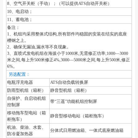
8、空气开关柜（手动）；（可以提供ATS自动开关柜）
10、电启动；
11、蓄电池；
备注：
1、机组均采用整体式结构,所有部件均稳固的安装在结实的底座
槽钢之上。
2、确保无漏油,漏水等不良现象。
3、直喷式发电机组在海拔小于1000米,无需修正功率;1000—3000
米之间,每上升500米修正4%,3000—5000米之间,每上升500米,修正
6%。
另选配置：
电瓶浮充电器
ATS自动负载转换屏
防雨型机组（箱柜）
静音型机组（箱柜）
自保护、自启动机组
带“三遥”功能机组控制屏
控制屏
移动拖车型电站（箱
静音型移动电站（箱柜拖车）
柜拖车）
机油、柴油、水套、
分体式日用燃油箱、一体式底座燃油箱
防冷凝加热器