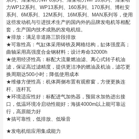
力WP12系列、WP13系列、160系列、170系列、博杜安
系列、6M系列、12M系列、16M系列、MAN系列等，使用
这些发动机与引进技术生产的国内外的品牌发电机等相配
套，生产国内技术成熟的发电机组。
★排放：满足非道路三阶段排放
★可靠性高：气缸体采用铸铁及网格结构，缸体强度高；
曲轴采用高强度合金钢材料；设计寿命32000h
★使用经济性高：标配大流量燃油滤、离心式转子机油
滤，保证高过滤精度，提供更洁净的燃油及机油，滤芯更
换周期达500小时；降低使用成本
★维修方便性高：机体两侧布置有观察窗，方便更换连
杆、连杆瓦
★环境适应性好：标配进气加热器，预留水加热进出接
口，低温环境冷启动性能好；海拔4000m以上能可靠运
行，高原能力好
★搞可靠性，低排放、低噪音
★发电机组应用集成能力