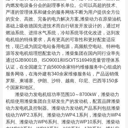
内燃发电设备分会的副理事长单位。公司以高超的技术、
严谨的管理体系和健全的服务网络不断为用户提供全方位
的安全、高效、完备的电力解决方案,潍柴动力在原柴油机
基础上吸收德国先进技术而自行研发开发设计的，通过对
燃油系统、进排水气系统，冷却系统等优化改进，达到发
电机组的特殊要求，具有更高的可靠性和更好配套适应
性，现已成为固定电站备用电源，高频航空电站、特种电
源等发电机组理想配套动力，潍柴集团在国内同行业率先
通过GJB9001B、ISO9001和ISO/TS16949质量管理体系
认证，在全国建立了由5600余家特约维修服务中心组成的
服务网络，在海外建有340余家维修服务站，产品远销俄
罗斯、柬埔寨、伊朗、沙特、越南、印尼、巴西等150多
个国家和地区。
潍柴动力发电机组功率范围10～8700kW，潍柴动力
机组使用潍柴集团自主研发生产的发动机，配置品牌潍柴
动力发电机及控制器。潍柴动力发动机产品系列包括潍柴
锐动力WP2.3系列、潍柴动力WP4.1系列，潍柴动力WP4
系列、潍柴动力WP6系列、潍柴动力WP10系列、潍柴动