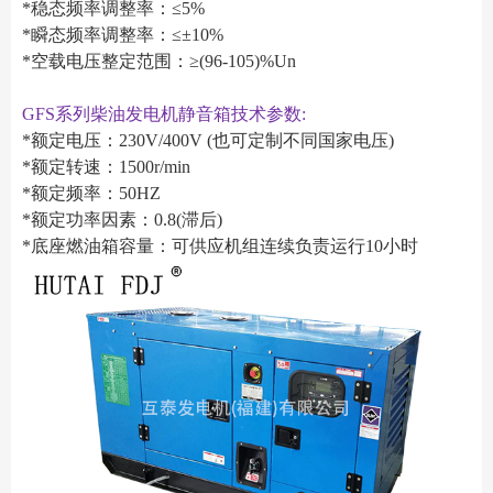
*稳态频率调整率：≤5%
*瞬态频率调整率：≤±10%
*空载电压整定范围：≥(96-105)%Un
GFS系列柴油发电机静音箱技术参数:
*额定电压：230V/400V (也可定制不同国家电压)
*额定转速：1500r/min
*额定频率：50HZ
*额定功率因素：0.8(滞后)
*底座燃油箱容量：可供应机组连续负责运行10小时