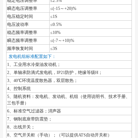
稳定电压调整率
≤2.5%
瞬态电压调整率
≤(-15～+20)%
电压稳定时间
≤1S
电压波动率
≤0.5%
稳态频率调整率
≤10%
瞬态频率调整率
≤(-7～+10)%
频率恢复时间
≤3S
发电机组标准配置如下：
1、工业用水冷柴油发动机；
2、单轴承防滴式发电机，IP21防护，绝缘等级H；
3、40℃环境温度散热器，双层散热；
4、控制系统
5、随机资料：发电机、发动机、机组（使用说明书、技术手册、
三包手册）
6、标准空气过滤器；消声器
7、钢制底座带防震垫；
8、出线开关；
8、空气开关柜（手动）；（可以提供ATS自动开关柜）