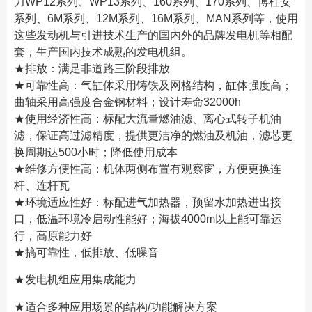
力WP12系列、WP13系列、160系列、170系列、博杜安
系列、6M系列、12M系列、16M系列、MAN系列等，使用
这些发动机与引进技术生产的国内外的品牌发电机等相配
套，生产国内技术成熟的发电机组。
★排放：满足非道路三阶段排放
★可靠性高：气缸体采用铸铁及网格结构，缸体强度高；
曲轴采用高强度合金钢材料；设计寿命32000h
★使用经济性高：标配大流量燃油滤、离心式转子机油
滤，保证高过滤精度，提供更洁净的燃油及机油，滤芯更
换周期达500小时；降低使用成本
★维修方便性高：机体两侧布置有观察窗，方便更换连
杆、连杆瓦
★环境适应性好：标配进气加热器，预留水加热进出接
口，低温环境冷启动性能好；海拔4000m以上能可靠运
行，高原能力好
★搞可靠性，低排放、低噪音
★发电机组应用集成能力
★适合多种应用场景的结构/功能解决方案