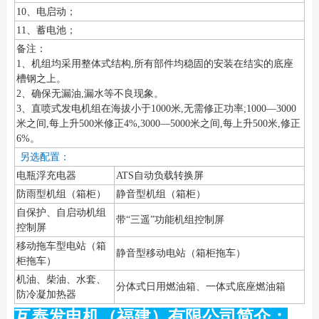
10、电启动；
11、蓄电池；
备注：
1、机组均采用整体式结构,所有部件均稳固的安装在结实的底座
槽钢之上。
2、确保无漏油,漏水等不良现象。
3、直喷式发电机组在海拔小于1000米,无需修正功率;1000—3000
米之间,每上升500米修正4%,3000—5000米之间,每上升500米,修正
6%。
另选配置：
电瓶浮充电器
ATS自动负载转换屏
防雨型机组（箱柜）
静音型机组（箱柜）
自保护、自启动机组
带“三遥”功能机组控制屏
控制屏
移动拖车型电站（箱
静音型移动电站（箱柜拖车）
柜拖车）
机油、柴油、水套、
分体式日用燃油箱、一体式底座燃油箱
防冷凝加热器
互泰发电机（福建）有限公司简介：