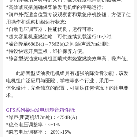
*高效减震措施确保柴油发电机组的平稳运行;
*消声外壳适当位置专设观察窗和紧急停机按钮，方便了使
用操作和观察机组运行状态;
*自动电压调节器，性能优良，运行可靠;
*超大容量机座燃油箱，可供连续负载运行10小时;
*噪音降至68dB(a)～75dB(a)之间(距声源7m处测);
*特设快速开启盖板，维护保养方便。
*静音型柴油发电机组直喷式燃烧室燃烧效率高，噪声低。
此静音型柴油发电机组具有超强的降澡音功能，该发
电机组广泛应用与医院，学校等多个行业，采用一
体化设计，完全独立的配置，可满足任何情况下的用电要
求。
GFS系列柴油发电机静音箱性能:
*噪声(距离机组7m处)：≤75dB(A)
*稳态电压调整率：≤±1%
*瞬态电压调整率：+20%;-15%