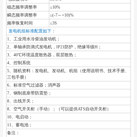
稳态频率调整率
≤10%
瞬态频率调整率
≤(-7～+10)%
频率恢复时间
≤3S
发电机组标准配置如下：
1、工业用水冷柴油发动机；
2、单轴承防滴式发电机，IP21防护，绝缘等级H；
3、40℃环境温度散热器，双层散热；
4、控制系统
5、随机资料：发电机、发动机、机组（使用说明书、技术手册、
三包手册）
6、标准空气过滤器；消声器
7、钢制底座带防震垫；
8、出线开关；
8、空气开关柜（手动）；（可以提供ATS自动开关柜）
10、电启动；
11、蓄电池；
备注：