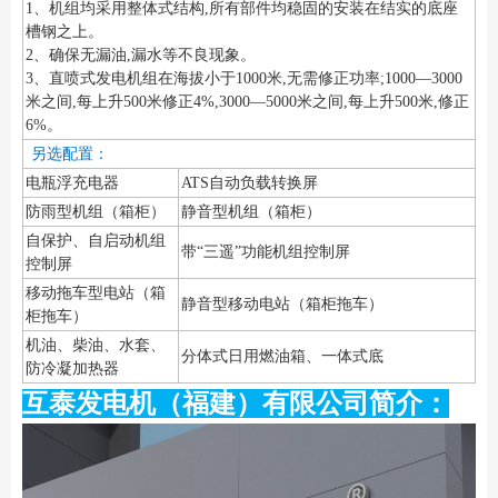
1、机组均采用整体式结构,所有部件均稳固的安装在结实的底座
槽钢之上。
2、确保无漏油,漏水等不良现象。
3、直喷式发电机组在海拔小于1000米,无需修正功率;1000—3000
米之间,每上升500米修正4%,3000—5000米之间,每上升500米,修正
6%。
另选配置：
电瓶浮充电器
ATS自动负载转换屏
防雨型机组（箱柜）
静音型机组（箱柜）
自保护、自启动机组
带“三遥”功能机组控制屏
控制屏
移动拖车型电站（箱
静音型移动电站（箱柜拖车）
柜拖车）
机油、柴油、水套、
分体式日用燃油箱、一体式底
防冷凝加热器
互泰发电机（福建）有限公司简介：