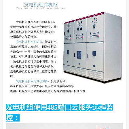
发电机组使用485端口云服务远程监
控：