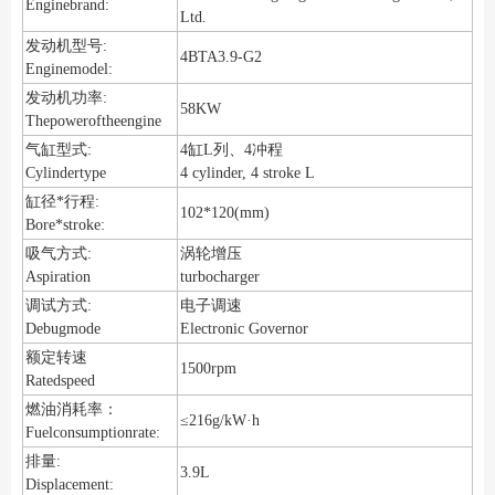
Enginebrand:
Ltd.
发动机型号:
4BTA3.9-G2
Enginemodel:
发动机功率:
58KW
Thepoweroftheengine
气缸型式:
4缸L列、4冲程
Cylindertype
4 cylinder, 4 stroke L
缸径*行程:
102*120(mm)
Bore*stroke:
涡轮增压
吸气方式:
Aspiration
turbocharger
调试方式:
电子调速
Debugmode
Electronic Governor
额定转速
1500rpm
Ratedspeed
燃油消耗率：
≤216g/kW·h
Fuelconsumptionrate:
排量:
3.9L
Displacement: