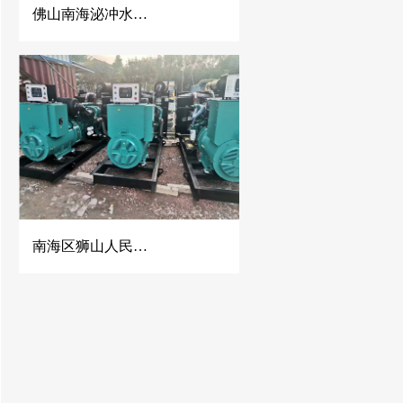
佛山南海泌冲水泥混凝土公司2台500KW玉柴发电机组
南海区狮山人民医院500KW康明斯发电机组并机