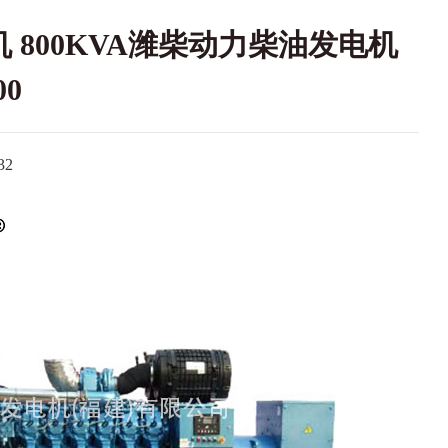
机 800KVA潍柴动力柴油发电机
00
2