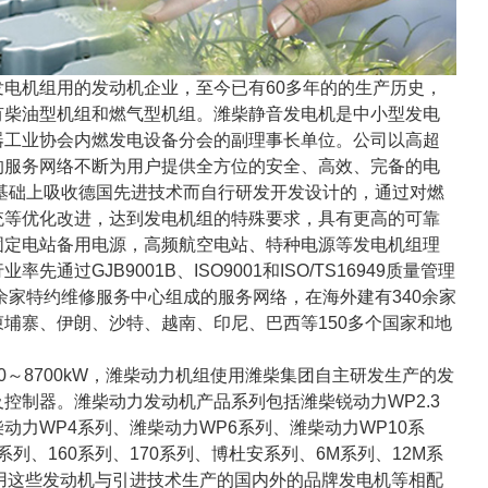
电机组用的发动机企业，至今已有60多年的的生产历史，
有柴油型机组和燃气型机组。潍柴静音发电机是中小型发电
器工业协会内燃发电设备分会的副理事长单位。公司以高超
的服务网络不断为用户提供全方位的安全、高效、完备的电
基础上吸收德国先进技术而自行研发开发设计的，通过对燃
统等优化改进，达到发电机组的特殊要求，具有更高的可靠
固定电站备用电源，高频航空电站、特种电源等发电机组理
通过GJB9001B、ISO9001和ISO/TS16949质量管理
0余家特约维修服务中心组成的服务网络，在海外建有340余家
埔寨、伊朗、沙特、越南、印尼、巴西等150多个国家和地
8700kW，潍柴动力机组使用潍柴集团自主研发生产的发
控制器。潍柴动力发动机产品系列包括潍柴锐动力WP2.3
柴动力WP4系列、潍柴动力WP6系列、潍柴动力WP10系
系列、160系列、170系列、博杜安系列、6M系列、12M系
使用这些发动机与引进技术生产的国内外的品牌发电机等相配