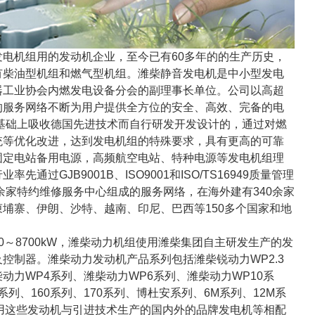
电机组用的发动机企业，至今已有60多年的的生产历史，
有柴油型机组和燃气型机组。潍柴静音发电机是中小型发电
器工业协会内燃发电设备分会的副理事长单位。公司以高超
的服务网络不断为用户提供全方位的安全、高效、完备的电
基础上吸收德国先进技术而自行研发开发设计的，通过对燃
统等优化改进，达到发电机组的特殊要求，具有更高的可靠
固定电站备用电源，高频航空电站、特种电源等发电机组理
通过GJB9001B、ISO9001和ISO/TS16949质量管理
0余家特约维修服务中心组成的服务网络，在海外建有340余家
埔寨、伊朗、沙特、越南、印尼、巴西等150多个国家和地
8700kW，潍柴动力机组使用潍柴集团自主研发生产的发
控制器。潍柴动力发动机产品系列包括潍柴锐动力WP2.3
柴动力WP4系列、潍柴动力WP6系列、潍柴动力WP10系
系列、160系列、170系列、博杜安系列、6M系列、12M系
使用这些发动机与引进技术生产的国内外的品牌发电机等相配