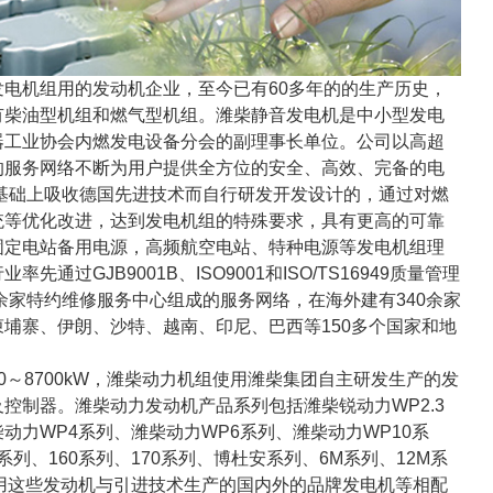
电机组用的发动机企业，至今已有60多年的的生产历史，
有柴油型机组和燃气型机组。潍柴静音发电机是中小型发电
器工业协会内燃发电设备分会的副理事长单位。公司以高超
的服务网络不断为用户提供全方位的安全、高效、完备的电
基础上吸收德国先进技术而自行研发开发设计的，通过对燃
统等优化改进，达到发电机组的特殊要求，具有更高的可靠
固定电站备用电源，高频航空电站、特种电源等发电机组理
通过GJB9001B、ISO9001和ISO/TS16949质量管理
0余家特约维修服务中心组成的服务网络，在海外建有340余家
埔寨、伊朗、沙特、越南、印尼、巴西等150多个国家和地
8700kW，潍柴动力机组使用潍柴集团自主研发生产的发
控制器。潍柴动力发动机产品系列包括潍柴锐动力WP2.3
柴动力WP4系列、潍柴动力WP6系列、潍柴动力WP10系
系列、160系列、170系列、博杜安系列、6M系列、12M系
使用这些发动机与引进技术生产的国内外的品牌发电机等相配