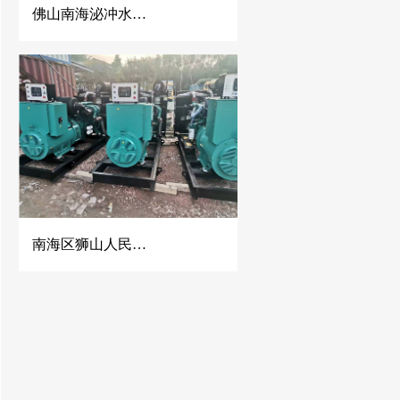
佛山南海泌冲水泥混凝土公司2台500KW玉柴发电机组
南海区狮山人民医院500KW康明斯发电机组并机