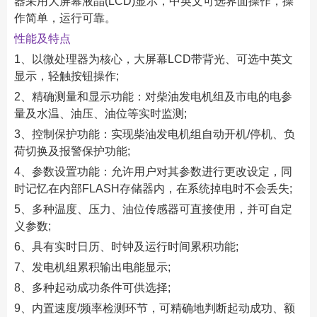
器采用大屏幕液晶(LCD)显示，中英文可选界面操作，操
作简单，运行可靠。
性能及特点
1、以微处理器为核心，大屏幕LCD带背光、可选中英文
显示，轻触按钮操作;
2、精确测量和显示功能：对柴油发电机组及市电的电参
量及水温、油压、油位等实时监测;
3、控制保护功能：实现柴油发电机组自动开机/停机、负
荷切换及报警保护功能;
4、参数设置功能：允许用户对其参数进行更改设定，同
时记忆在内部FLASH存储器内，在系统掉电时不会丢失;
5、多种温度、压力、油位传感器可直接使用，并可自定
义参数;
6、具有实时日历、时钟及运行时间累积功能;
7、发电机组累积输出电能显示;
8、多种起动成功条件可供选择;
9、内置速度/频率检测环节，可精确地判断起动成功、额