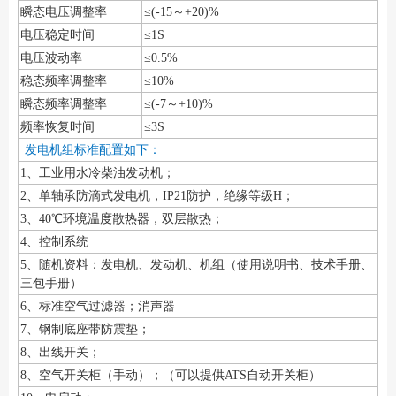
瞬态电压调整率
≤(-15～+20)%
电压稳定时间
≤1S
电压波动率
≤0.5%
稳态频率调整率
≤10%
瞬态频率调整率
≤(-7～+10)%
频率恢复时间
≤3S
发电机组标准配置如下：
1、工业用水冷柴油发动机；
2、单轴承防滴式发电机，IP21防护，绝缘等级H；
3、40℃环境温度散热器，双层散热；
4、控制系统
5、随机资料：发电机、发动机、机组（使用说明书、技术手册、
三包手册）
6、标准空气过滤器；消声器
7、钢制底座带防震垫；
8、出线开关；
8、空气开关柜（手动）；（可以提供ATS自动开关柜）