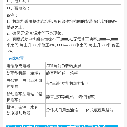
10、电启动；
11、蓄电池；
备注：
1、机组均采用整体式结构,所有部件均稳固的安装在结实的底座
槽钢之上。
2、确保无漏油,漏水等不良现象。
3、直喷式发电机组在海拔小于1000米,无需修正功率;1000—3000
米之间,每上升500米修正4%,3000—5000米之间,每上升500米,修正
6%。
另选配置：
电瓶浮充电器
ATS自动负载转换屏
防雨型机组（箱柜）
静音型机组（箱柜）
自保护、自启动机组
带“三遥”功能机组控制屏
控制屏
移动拖车型电站（箱
静音型移动电站（箱柜拖车）
柜拖车）
机油、柴油、水套、
分体式日用燃油箱、一体式底座燃油箱
防冷凝加热器