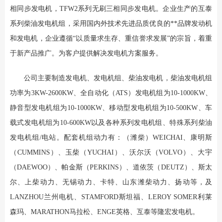
相同步发电机，TFW2系列无刷三相同步发电机。企业生产的互泰
系列柴油发电机组，采用国内外技术先进品质优良的**品牌发动机
和发电机，企业遵循“以质量求生存、重信誉求发展”的宗旨，着重
于新产品推广。为客户提供解决发电机方案服务。
公司主要制造发电机、发电机组、柴油发电机，柴油发电机组
功率为3KW-2600KW、全自动化（ATS）发电机组为10-1000KW、
静音型发电机组为10-1000KW、移动型发电机组为10-500KW、车
载式发电机组为10-600KW以及各种系列发电机组、特殊系列柴油
发电机组/电站。配套机组动力有：（潍柴）WEICHAI、康明斯
（CUMMINS）、玉柴（YUCHAI）、沃尔沃（VOLVO）、大宇
（DAEWOO）、帕金斯（PERKINS）、道依茨（DEUTZ）、斯太
尔、上柴动力、无锡动力、卡特、山东潍柴动力、扬动等，及
LANZHOU兰州电机、STAMFORD斯坦福、LEROY SOMER利莱
森玛、MARATHON马拉松、ENGE英格、互泰等隆宏发电机。