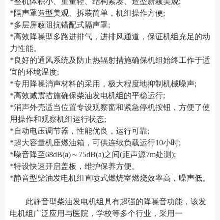
*整机体积小、重量轻、结构紧凑、造型新颖美观;
*隔声罩造型美观、拆装简单，机组操作方便;
*多层屏蔽阻抗错配式隔声罩;
*高效降噪型多路进排气，进排风通道，保证机组充足的动
力性能。
*良好的通风系统及防止热辐射措施确保机组始终工作于适
宜的环境温度;
*专用降噪消声材料的采用，极大程度地抑制机械噪声;
*高效减震措施确保柴油发电机组的平稳运行;
*消声外壳适当位置专设观察窗和紧急停机按钮，方便了使
用操作和观察机组运行状态;
*自动电压调节器，性能优良，运行可靠;
*超大容量机座燃油箱，可供连续负载运行10小时;
*噪音降至68dB(a)～75dB(a)之间(距声源7m处测);
*特设快速开启盖板，维护保养方便。
*静音型柴油发电机组直喷式燃烧室燃烧效率高，噪声低。
此静音型柴油发电机组具有超强的降噪音功能，该发
电机组广泛应用与医院，学校等多个行业，采用一