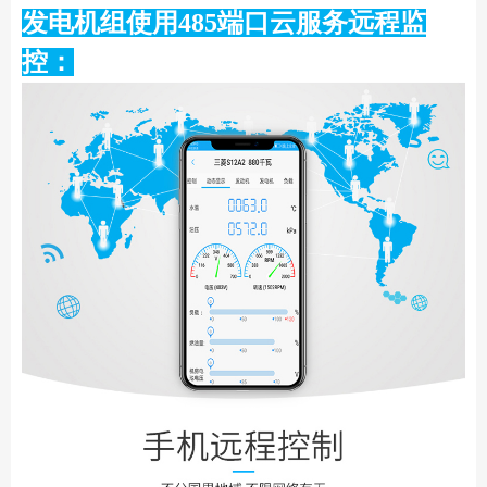
发电机组使用485端口云服务远程监
控：