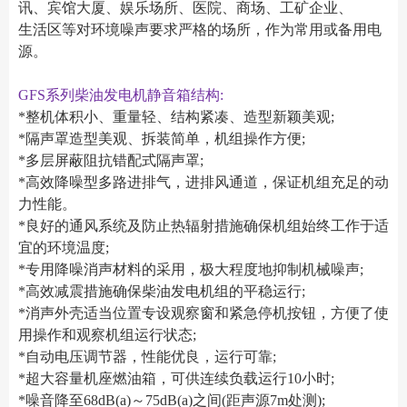
讯、宾馆大厦、娱乐场所、医院、商场、工矿企业、
生活区等对环境噪声要求严格的场所，作为常用或备用电
源。
GFS系列柴油发电机静音箱结构:
*整机体积小、重量轻、结构紧凑、造型新颖美观;
*隔声罩造型美观、拆装简单，机组操作方便;
*多层屏蔽阻抗错配式隔声罩;
*高效降噪型多路进排气，进排风通道，保证机组充足的动
力性能。
*良好的通风系统及防止热辐射措施确保机组始终工作于适
宜的环境温度;
*专用降噪消声材料的采用，极大程度地抑制机械噪声;
*高效减震措施确保柴油发电机组的平稳运行;
*消声外壳适当位置专设观察窗和紧急停机按钮，方便了使
用操作和观察机组运行状态;
*自动电压调节器，性能优良，运行可靠;
*超大容量机座燃油箱，可供连续负载运行10小时;
*噪音降至68dB(a)～75dB(a)之间(距声源7m处测);