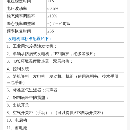
电压稳定时间
≤1S
电压波动率
≤0.5%
稳态频率调整率
≤10%
瞬态频率调整率
≤(-7～+10)%
频率恢复时间
≤3S
发电机组标准配置如下：
1、工业用水冷柴油发动机；
2、单轴承防滴式发电机，IP21防护，绝缘等级H；
3、40℃环境温度散热器，双层散热；
4、控制系统
5、随机资料：发电机、发动机、机组（使用说明书、技术手册、
三包手册）
6、标准空气过滤器；消声器
7、钢制底座带防震垫；
8、出线开关；
8、空气开关柜（手动）；（可以提供ATS自动开关柜）
10、电启动；
11、蓄电池；