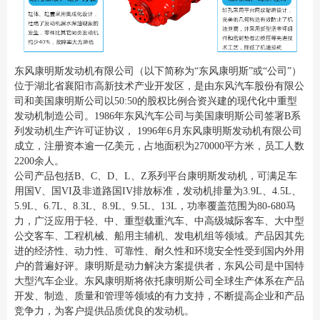
东风康明斯发动机有限公司（以下简称为“东风康明斯”或“公司”）
位于湖北省襄阳市高新技术产业开发区，是由东风汽车股份有限公
司和美国康明斯公司以50:50的股权比例合资兴建的现代化中重型
发动机制造公司。1986年东风汽车公司与美国康明斯公司签署B系
列发动机生产许可证协议， 1996年6月东风康明斯发动机有限公司
成立，注册资本逾一亿美元，占地面积为270000平方米，员工人数
2200余人。
公司产品包括B、C、D、L、Z系列平台康明斯发动机，可满足车
用国V、国VI及非道路国IV排放标准，发动机排量为3.9L、4.5L、
5.9L、6.7L、8.3L、8.9L、9.5L、13L，功率覆盖范围为80-680马
力，广泛应用于轻、中、重型载重汽车、中高级城际客车、大中型
公交客车、工程机械、船用主辅机、发电机组等领域。产品因其先
进的经济性、动力性、可靠性、耐久性和环境安全性受到国内外用
户的普遍好评。康明斯是动力解决方案提供者，东风公司是中国特
大型汽车企业。东风康明斯将依托康明斯公司全球生产体系在产品
开发、制造、质量和管理等领域的有力支持，不断提高企业和产品
竞争力，为客户提供品质优良的发动机。