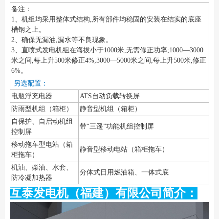
备注：
1、机组均采用整体式结构,所有部件均稳固的安装在结实的底座
槽钢之上。
2、确保无漏油,漏水等不良现象。
3、直喷式发电机组在海拔小于1000米,无需修正功率;1000—3000
米之间,每上升500米修正4%,3000—5000米之间,每上升500米,修正
6%。
另选配置：
电瓶浮充电器
ATS自动负载转换屏
防雨型机组（箱柜）
静音型机组（箱柜）
自保护、自启动机组
带“三遥”功能机组控制屏
控制屏
移动拖车型电站（箱
静音型移动电站（箱柜拖车）
柜拖车）
机油、柴油、水套、
分体式日用燃油箱、一体式底
防冷凝加热器
互泰发电机（福建）有限公司简介：