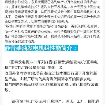
通过整合和优化，东风康明斯已达到年产23万台发动机的生产能
力，并通过滚动式技术引进和自行开发战略，在产品开发上逐步实
现与欧美市场同步发展，从而跳跃式提升中国中重型发动机的技术
水平。公司自行开发并拥有全部自主知识产权的新一代13升全电控
重型卡车发动机，功率范围覆盖430-600马力。
“驱动世界前行 实现至美生活”是企业的使命，勇于承担社会责任，
做一个对社会负责任的企业公民。公司严格按照生产一致性的要求
生产符合国家排放标准的产品，把绿色环保铸入品牌，致力于打造
绿色环保的清洁动力。
静音柴油发电机组性能简介：
(互泰发电机)GFS系列静音(低噪音)柴油发电机“互泰电
机”“HUTAI”静音箱是我厂消化、吸
收国外名牌静音(低噪音)柜先进技术而自行设计开发的新
型产品。由我厂研制的具有当代国际水平的同步发电
机与国内外知品牌柴油机同轴联接而成，并已批量投放市
场。
静音发电机广泛应用于:房地产、酒店、工厂、邮电通